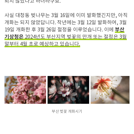
되지 않았다고 하더라구요
.
사실 대청동 벚나무는
3
월
16
일에 이미 발화했긴지만
,
아직
개화는 되지 않았답니다
.
작년에는
3
월
12
일 발화하여
, 3
월
부산
19
일 개화한 후
3
월
26
일 절정을 이루었습니다
.
이에
기상청은
2024
년도 부산지역 벚꽃의 만개 또는 절정은
3
월
말부터
4
월 초로 예상하고 있습니다
.
부산 벚꽃 개화시기