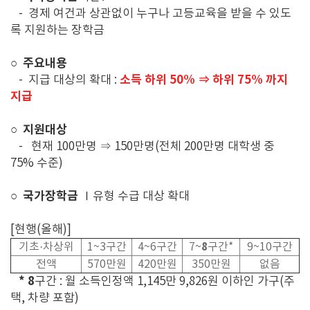
-
경제 여건과 상관없이 누구나 고등교육을 받을 수 있도
록 지원하는 장학금
주요내용
○
소득 하위 50% ⇒ 하위 75% 까지
-
지급 대상의 확대 :
지급
지원대상
○
-
현재
100
만명
⇒
150
만명
(
전체
200
만명 대학생 중
75%
수준
)
국가장학금
○
Ⅰ
유형 수급 대상 확대
[
현행(올해)]
8
기초
·
차상위
1~3
구간
4~6
구간
7~
구간
*
9~10
구간
전액
570
만원
420
만원
350
만원
없음
* 8
구간
:
월 소득인정액
1,145
만
9,826
원 이하인 가구
(
주
택
,
차량 포함
)