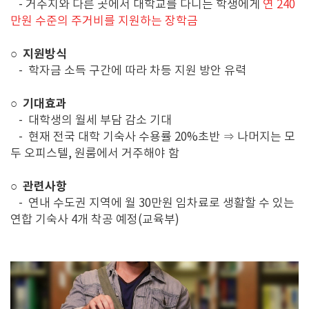
- 거주지와 다른 곳에서 대학교를 다니는 학생에게
연
240
만원 수준의 주거비를 지원하는 장학금
지원방식
○
-
학자금 소득 구간에 따라 차등 지원 방안 유력
기대효과
○
-
대학생의 월세 부담 감소 기대
-
현재 전국 대학 기숙사 수용률
20%
초반
⇒
나머지는 모
두 오피스텔
,
원룸에서 거주해야 함
관련사항
○
-
연내 수도권 지역에 월
30
만원 임차료로 생활할 수 있는
연합 기숙사
4
개 착공 예정(교육부)